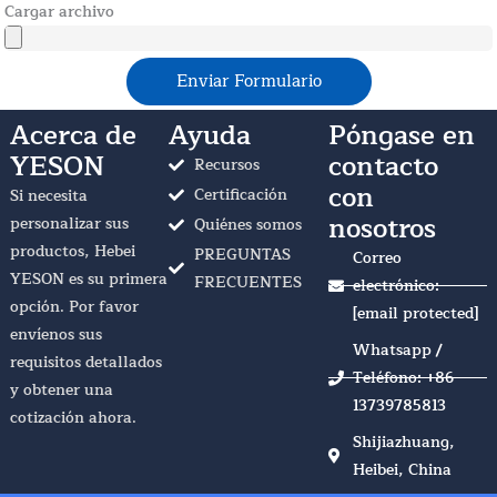
Cargar archivo
Enviar Formulario
Acerca de
Ayuda
Póngase en
YESON
contacto
Recursos
con
Certificación
Si necesita
nosotros
personalizar sus
Quiénes somos
productos, Hebei
PREGUNTAS
Correo
YESON es su primera
FRECUENTES
electrónico:
opción. Por favor
[email protected]
envíenos sus
Whatsapp /
requisitos detallados
Teléfono: +86
y obtener una
13739785813
cotización ahora.
Shijiazhuang,
Heibei, China