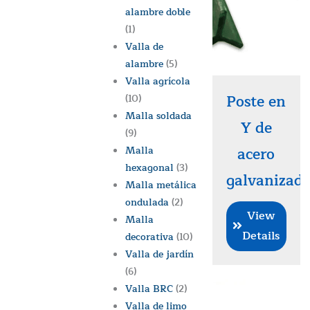
alambre doble
(1)
Valla de
alambre
(5)
Valla agrícola
Poste en
(10)
Malla soldada
Y de
(9)
Malla
acero
hexagonal
(3)
galvanizad
Malla metálica
ondulada
(2)
View
Malla
Details
decorativa
(10)
Valla de jardín
(6)
Valla BRC
(2)
Valla de limo