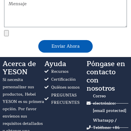
Mensaje
Carga
de
Enviar Ahora
archivos
Acerca de
Ayuda
Póngase en
YESON
contacto
Recursos
con
Certificación
Si necesita
nosotros
personalizar sus
Quiénes somos
productos, Hebei
PREGUNTAS
Correo
YESON es su primera
FRECUENTES
electrónico:
opción. Por favor
[email protected]
envíenos sus
Whatsapp /
requisitos detallados
Teléfono: +86
y obtener una