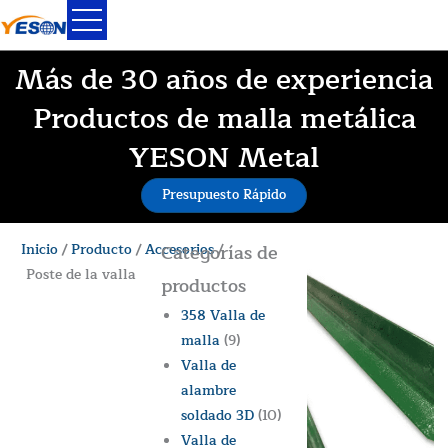
Ir
al
contenido
Más de 30 años de experiencia
Productos de malla metálica
YESON Metal
Presupuesto Rápido
Inicio
/
Producto
/
Accesorios
Categorías de
/
Poste de la valla
productos
358 Valla de
malla
(9)
Valla de
alambre
soldado 3D
(10)
Valla de