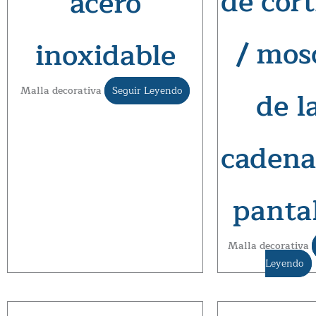
de cort
acero
/ mos
inoxidable
Malla decorativa
Seguir Leyendo
de l
cadena
panta
Malla decorativa
Leyendo