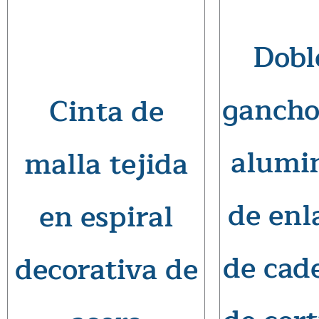
Dobl
gancho
Cinta de
alumi
malla tejida
de enl
en espiral
de cad
decorativa de