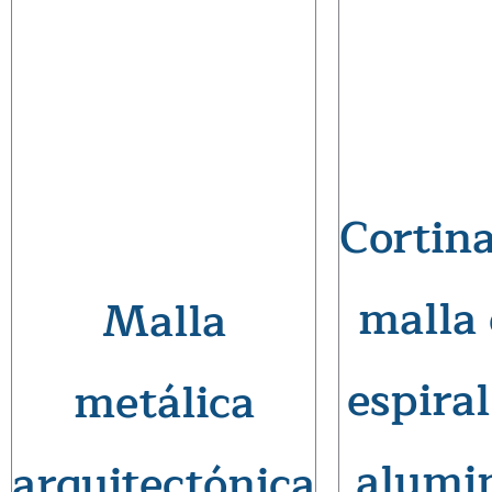
Cortin
malla
Malla
espiral
metálica
alumi
arquitectónica