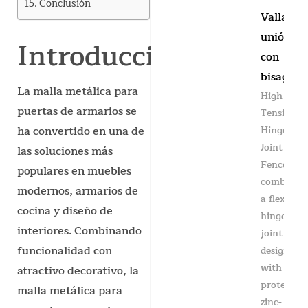
Conclusión
Valla de
unión
Introducción
con
bisagra
La malla metálica para
High
puertas de armarios se
Tensile
Hinge
ha convertido en una de
Joint
las soluciones más
Fence
populares en muebles
combines
modernos, armarios de
a flexible
cocina y diseño de
hinge
interiores. Combinando
joint knot
funcionalidad con
design
with
atractivo decorativo, la
protective
malla metálica para
zinc-