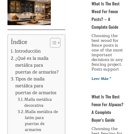
What Is The Best
Wood For Fence
Posts? – A
Complete Guide
Choosing the
best wood for
Índice
fence posts is
one of the most
Introducción
important
¿Qué es la malla
decisions in any
fencing project.
metálica para
Posts support
puertas de armarios?
Tipos de malla
Leer Más "
metálica para
puertas de armarios
What Is The Best
Malla metálica
Fence For Alpacas?
decorativa
Malla metálica de
A Complete
latón para
Buyer’s Guide
puertas de
Choosing the
armarios
best fencing for