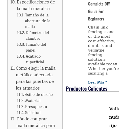
Especificaciones de
Complete DIY
la malla metálica
Guide For
Tamaño de la
Beginners
abertura de la
malla
Chain link
fencing is one
Diámetro del
of the most
alambre
cost-effective,
Tamaño del
durable, and
versatile
panel
fencing
Acabado
solutions
superficial
available today.
Cómo elegir la malla
Whether you’re
securing a
metálica adecuada
para las puertas de
Leer Más "
Productos Calientes
los armarios
Estilo de diseño
Material
Presupuesto
Valla de
Solicitud
nudo
Dónde comprar
fijo
malla metálica para