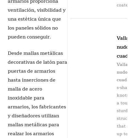
armarios proporciona
coated...
ventilación, visibilidad y
una estética única que
los paneles sólidos no
pueden conseguir.
Valla de
nudo
Desde mallas metálicas
cuadrad
decorativas de latón para
Valla de
puertas de armarios
nudo
hasta inserciones de
cuadrado
s-shaped
malla de acero
knots to 
inoxidable para
a tough &
armarios, los fabricantes
sturdy
y diseñadores utilizan
structure
mallas metálicas para
that stan
realzar los armarios
up to imp