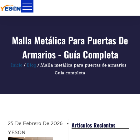
Ir
al
contenido
Malla Metálica Para Puertas De
Armarios - Guía Completa
Inicio
/
Blog
/ Malla metálica para puertas de armarios -
Guía completa
25 De Febrero De 2026
Artículos Recientes
YESON