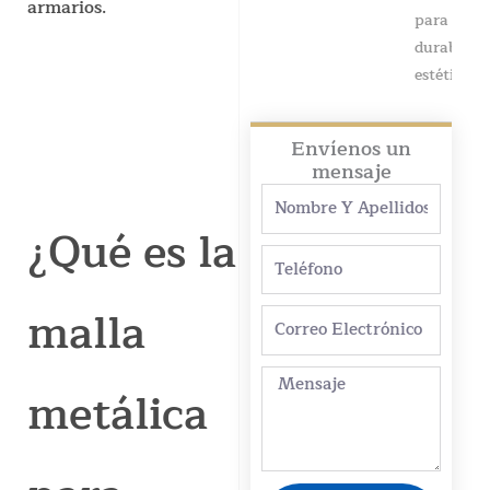
armarios.
para ofrec
durabilida
estética...
Envíenos un
mensaje
Nombre
y
¿Qué es la
apellidos
Teléfono
malla
Correo
electrónico
Mensaje
metálica