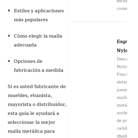
escuelas,
comercios.
Estilos y aplicaciones
más populares
Cómo elegir la malla
Esgrima
adecuada
Nylofor
Descubra
Opciones de
Nylofor
fabricación a medida
Fencing, 
sistema d
Si es usted fabricante de
paneles d
muebles, ebanista,
malla
mayorista o distribuidor,
metálica
antiescal
esta guía le ayudará a
de primer
seleccionar la mejor
calidad
malla metálica para
diseñado