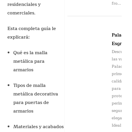
fro...
residenciales y
comerciales.
Esta completa guía le
Paladin
explicará:
Esgrima
Descubra
Qué es la malla
las vallas
metálica para
Paladin d
armarios
primera
calidad
Tipos de malla
para una
metálica decorativa
protecció
para puertas de
perimetra
segura y
armarios
elegante.
Ideal para
Materiales y acabados