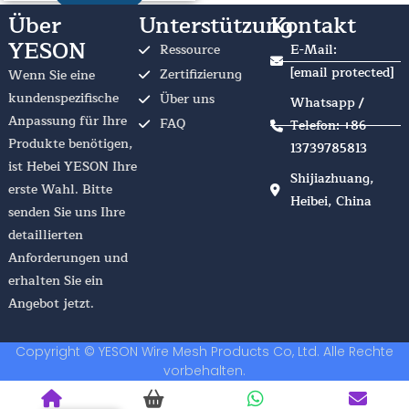
Über
Unterstützung
Kontakt
YESON
Ressource
E-Mail:
[email protected]
Zertifizierung
Wenn Sie eine
kundenspezifische
Über uns
Whatsapp /
Anpassung für Ihre
FAQ
Telefon: +86
Produkte benötigen,
13739785813
ist Hebei YESON Ihre
Shijiazhuang,
erste Wahl. Bitte
Heibei, China
senden Sie uns Ihre
detaillierten
Anforderungen und
erhalten Sie ein
Angebot jetzt.
Copyright © YESON Wire Mesh Products Co, Ltd. Alle Rechte
vorbehalten.