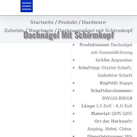
Zum
Inhalt
springen
Startseite
/
Produkt
/
Hardware-
Zubehör
/
Nagelserie
/ Dachpappnägel mit Schirmkopf
Dachnägel Mit Schirmkopf
Produktname:
Dachnägel
mit Gummidichtung
Größe:
Anpassbar
Schafttyp:
Glatter Schaft,
Gedrehter Schaft
Kopfstil:
Kappe
Schaftdurchmesser:
BWG13-BWG8
Länge:
1,5 Zoll - 4,0 Zoll
Material:
Q195 Q215
Ort der Herkunft:
Anping, Hebei, China.
Dienstleistungen:
Wir