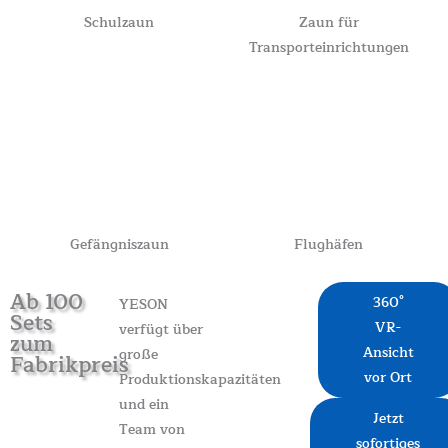
Schulzaun
Zaun für
Transporteinrichtungen
Gefängniszaun
Flughäfen
Ab 100
360°
YESON
Sets
VR-
verfügt über
zum
Ansicht
große
Fabrikpreis
vor Ort
Produktionskapazitäten
und ein
Jetzt
Team von
sofortiges