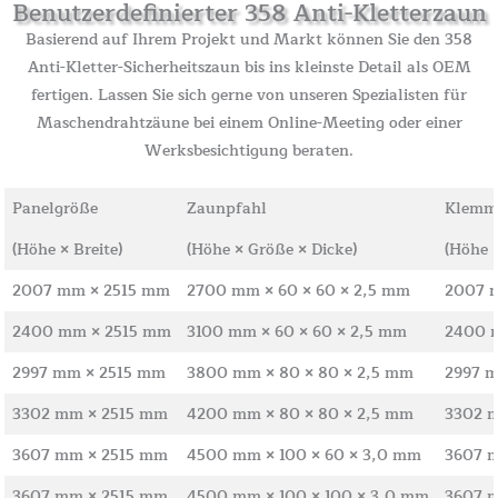
Benutzerdefinierter 358 Anti-Kletterzaun
Basierend auf Ihrem Projekt und Markt können Sie den 358
Anti-Kletter-Sicherheitszaun bis ins kleinste Detail als OEM
fertigen. Lassen Sie sich gerne von unseren Spezialisten für
Maschendrahtzäune bei einem Online-Meeting oder einer
Werksbesichtigung beraten.
Panelgröße
Zaunpfahl
Klemml
(Höhe × Breite)
(Höhe × Größe × Dicke)
(Höhe ×
2007 mm × 2515 mm
2700 mm × 60 × 60 × 2,5 mm
2007 
2400 mm × 2515 mm
3100 mm × 60 × 60 × 2,5 mm
2400 
2997 mm × 2515 mm
3800 mm × 80 × 80 × 2,5 mm
2997 
3302 mm × 2515 mm
4200 mm × 80 × 80 × 2,5 mm
3302 
3607 mm × 2515 mm
4500 mm × 100 × 60 × 3,0 mm
3607 
3607 mm × 2515 mm
4500 mm × 100 × 100 × 3,0 mm
3607 