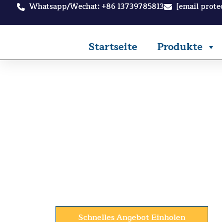
Zum
Whatsapp/Wechat: +86 13739785813
[email prote
Inhalt
springen
Startseite
Produkte
Architektonische
Ausreichender Lagerbestand, Dir
260+ Tonnen
Produktion von Drahtprodukten pro Tag
Schnelles Angebot Einholen