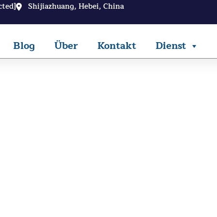
cted]
Shijiazhuang, Hebei, China
Blog
Über
Kontakt
Dienst
s Streckmetallgewebe
ektverkauf ab Werk, Support für individuell
3 Mal
60
Durchgängige Qualitätskontrolle
Aus