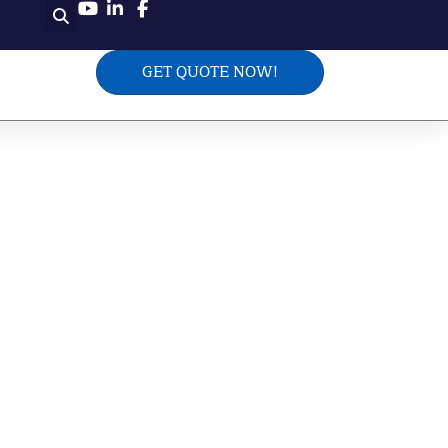
GET QUOTE NOW!
e Anpassungen
+
geführtes Land und Region