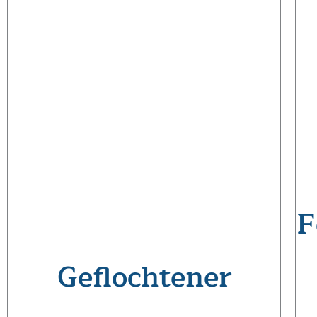
F
Geflochtener