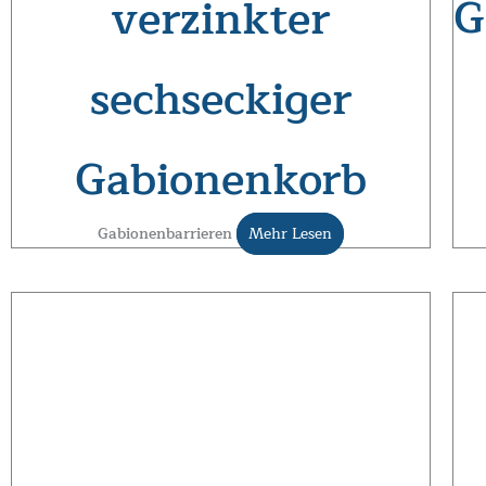
G
verzinkter
sechseckiger
Gabionenkorb
Gabionenbarrieren
Mehr Lesen