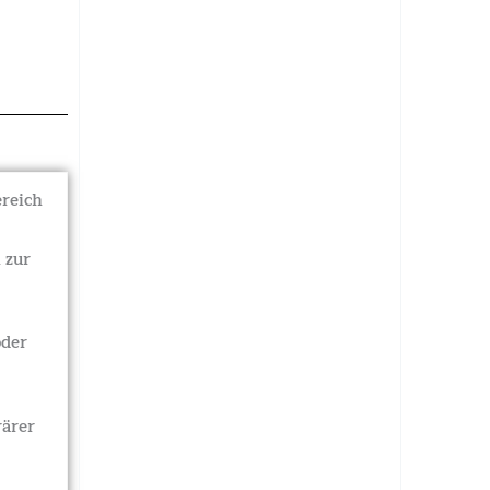
ereich
 zur
oder
ärer