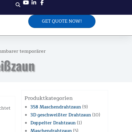
GET QUOTE NOW!
hmbarer temporärer
ißzaun
Produktkategorien
358 Maschendrahtzaun
(9)
chtet
3D geschweißter Drahtzaun
(10)
Doppelter Drahtzaun
(1)
Maschendrahtzaun
(5)