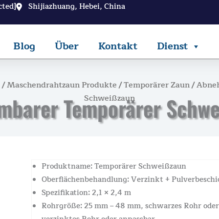
cted]
Shijiazhuang, Hebei, China
Blog
Über
Kontakt
Dienst
/
Maschendrahtzaun Produkte
/
Temporärer Zaun
/ Abne
Schweißzaun
mbarer Temporärer Schwe
Produktname: Temporärer Schweißzaun
Oberflächenbehandlung: Verzinkt + Pulverbeschi
Spezifikation: 2,1 × 2,4 m
Rohrgröße: 25 mm – 48 mm, schwarzes Rohr oder