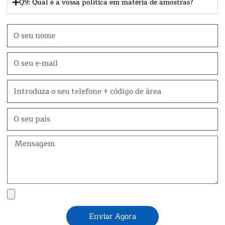
Q9: Qual é a vossa política em matéria de amostras?
Nome
Correio
eletrónico
Telefone
O
seu
país
Mensagem
Carregamento
de
Enviar Agora
ficheiros