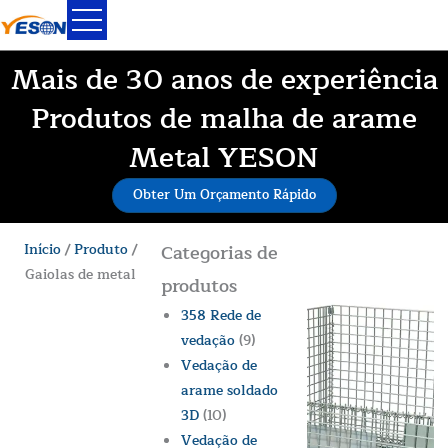
Saltar
para
o
Mais de 30 anos de experiência
conteúdo
Produtos de malha de arame
Metal YESON
Obter Um Orçamento Rápido
Início
/
Produto
/
Categorias de
Gaiolas de metal
produtos
358 Rede de
vedação
(9)
Vedação de
arame soldado
3D
(10)
Vedação de