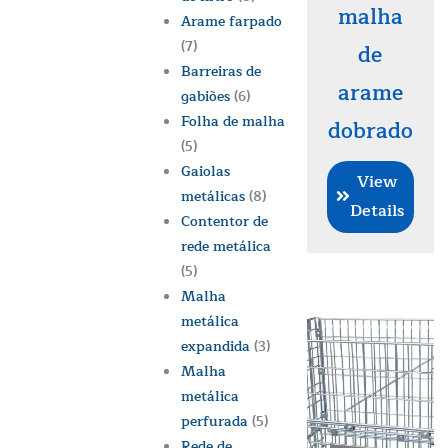
malha
Arame farpado
(7)
de
Barreiras de
arame
gabiões
(6)
Folha de malha
dobrado
(5)
Gaiolas
View
metálicas
(8)
Details
Contentor de
rede metálica
(5)
Malha
metálica
expandida
(3)
Malha
metálica
perfurada
(5)
Rede de