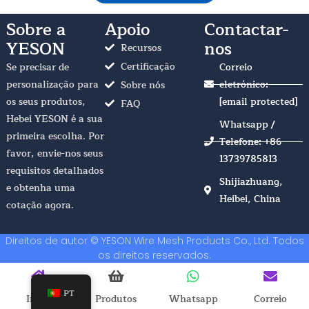
Sobre a
Apoio
Contactar-
YESON
nos
Recursos
Certificação
Se precisar de
Correio
personalização para
eletrónico:
Sobre nós
os seus produtos,
[email protected]
FAQ
Hebei YESON é a sua
Whatsapp /
primeira escolha. Por
Telefone: +86
favor, envie-nos seus
13739785813
requisitos detalhados
Shijiazhuang,
e obtenha uma
Heibei, China
cotação agora.
Direitos de autor © YESON Wire Mesh Products Co., Ltd. Todos
os direitos reservados.
PT
Início
Produtos
Whatsapp
Correio