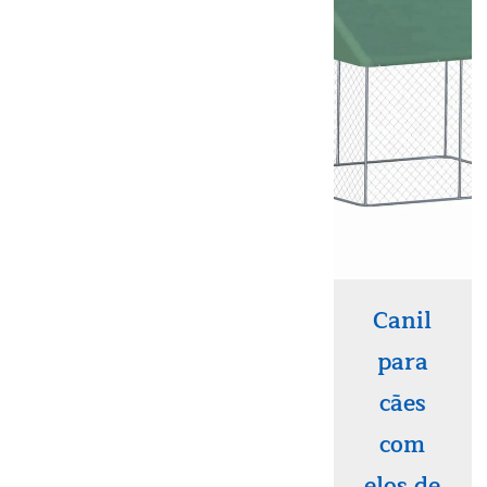
Canil
para
cães
com
elos de