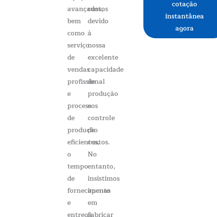
cotação
avançados,
custos
instantânea
bem
devido
agora
como
à
serviço
nossa
de
excelente
vendas
capacidade
profissional
de
e
produção
processos
e
de
controle
produção
de
eficientes,
custos.
o
No
tempo
entanto,
de
insistimos
fornecimento
apenas
e
em
entrega
fabricar