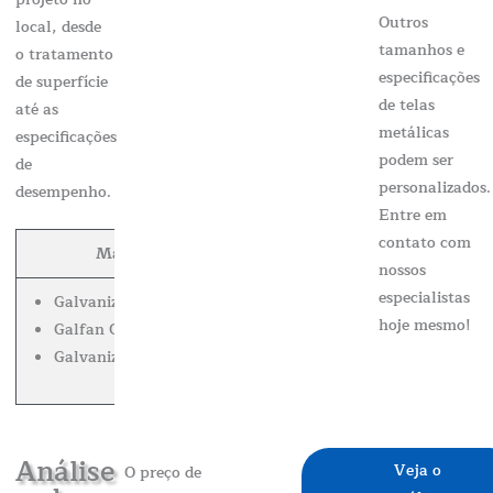
Outros
local, desde
tamanhos e
o tratamento
especificações
de superfície
de telas
até as
metálicas
especificações
podem ser
de
personalizados.
desempenho.
Entre em
contato com
Material do fio
Revestido de zinco
Co
nossos
especialistas
Galvanizado a quente
hoje mesmo!
Galfan Galvanizado
200-300 g/m3
30
Galvanizado revestido de PVC
Análise
Veja o
O preço de