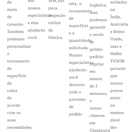
aos
WeChat
de
soldados
tela, o
logística,
nossos
para
mola
na
tratamento
mas
especialistas
inspeção
de
Índia,
de
podemos
e eles
online
conexão.
Austrália
superfície
garantir
ajudarão
da
Também
e Reino
e a
o envio
você.
fábrica.
podemos
Unido,
quantidade
de
personalizar
mas a
solicitada.
gabião
o
HeBei
Nossos
padrão
tratamento
YESON
especialistas
regular
de
garante
ajudarão
em
superfície
que
você
menos
da
nossos
durante
de 3
caixa
preços
todo o
semanas,
de
estão
processo
e
acordo
no
de
temos
com as
mesmo
pedido.
clientes
suas
nível
em
necessidades.
dos
Cingapura