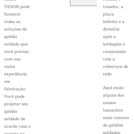
YESON pode
traseiro, a
fornecer
placa
todas as
inferior e a
soluções de
divisória
gabião
após a
soldado que
soldagem e
você precisa,
compressão
com sua
com a
vasta
cobertura de
experiência
rede.
em
Aqui estão
fabricação.
alguns dos
Você pode
nossos
projetar seu
tamanhos
gabião
mais comuns
soldado de
de gabiões
acordo com o
soldados.
projeto no