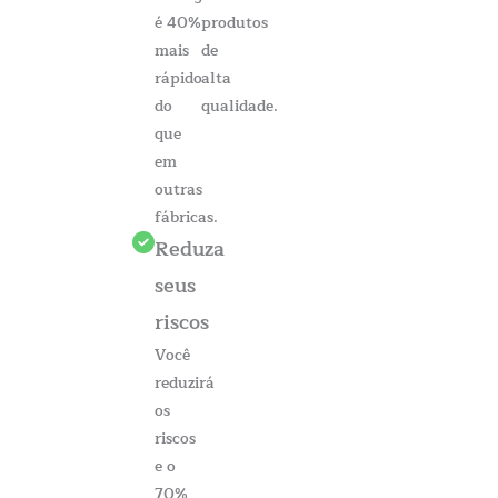
é 40%
produtos
mais
de
rápido
alta
do
qualidade.
que
em
outras
fábricas.
Reduza
seus
riscos
Você
reduzirá
os
riscos
e o
70%