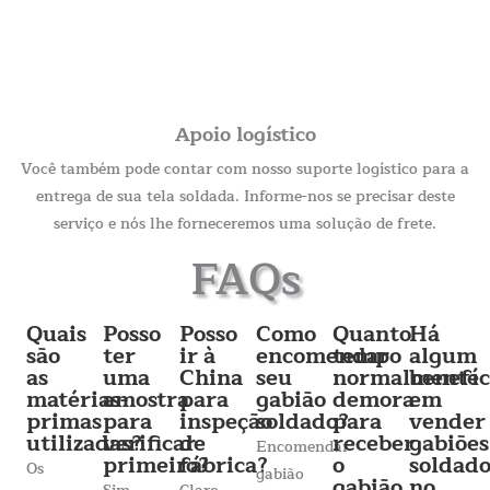
Apoio logístico
Você também pode contar com nosso suporte logístico para a
entrega de sua tela soldada. Informe-nos se precisar deste
serviço e nós lhe forneceremos uma solução de frete.
FAQs
Quais
Posso
Posso
Como
Quanto
Há
são
ter
ir à
encomendar
tempo
algum
as
uma
China
seu
normalmente
benefíc
matérias-
amostra
para
gabião
demora
em
primas
para
inspeção
soldado?
para
vender
utilizadas?
verificar
de
receber
gabiões
Encomendar
primeiro?
fábrica?
o
soldado
Os
gabião
gabião
no