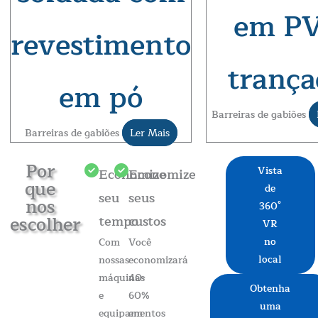
em P
revestimento
trança
em pó
Barreiras de gabiões
Barreiras de gabiões
Ler Mais
Por
Vista
Economize
Economize
que
de
seu
seus
nos
360°
escolher
tempo
custos
VR
no
Com
Você
local
nossas
economizará
máquinas
40-
Obtenha
e
60%
uma
equipamentos
em