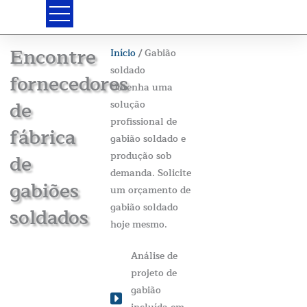
Saltar
para
o
Encontre
Início
/ Gabião
conteúdo
soldado
fornecedores
Obtenha uma
de
solução
profissional de
fábrica
gabião soldado e
produção sob
de
demanda. Solicite
gabiões
um orçamento de
gabião soldado
soldados
hoje mesmo.
Análise de
projeto de
gabião