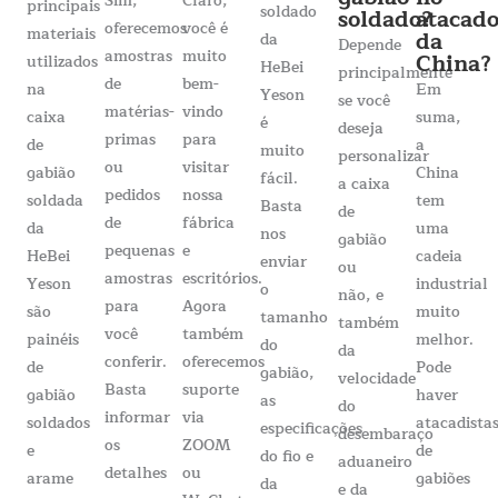
Sim,
Claro,
principais
soldado
soldado?
atacad
oferecemos
você é
materiais
da
da
Depende
amostras
muito
China?
utilizados
HeBei
principalmente
de
bem-
na
Em
Yeson
se você
matérias-
vindo
caixa
suma,
é
deseja
primas
para
de
a
muito
personalizar
ou
visitar
gabião
China
fácil.
a caixa
pedidos
nossa
soldada
tem
Basta
de
de
fábrica
da
uma
nos
gabião
pequenas
e
HeBei
cadeia
enviar
ou
amostras
escritórios.
Yeson
industrial
o
não, e
para
Agora
são
muito
tamanho
também
você
também
painéis
melhor.
do
da
conferir.
oferecemos
de
Pode
gabião,
velocidade
Basta
suporte
gabião
haver
as
do
informar
via
soldados
atacadista
especificações
desembaraço
os
ZOOM
e
de
do fio e
aduaneiro
detalhes
ou
arame
gabiões
da
e da