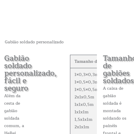
Gabião soldado personalizado
Gabião
Tamanh
Tamanho do gabião soldado
soldado
de
personalizado,
gabiões
1×0,3×0,3m
fácil e
soldados
1×0,5×0,3m
seguro
A caixa de
1×0,5×0,5m
Além da
gabião
2x1x0,5m
cesta de
soldada é
1x1x0,5m
gabião
montada
1x1x1m
soldada
soldando os
1,5x1x1m
comum, a
painéis
2x1x1m
HeBei
frontal e