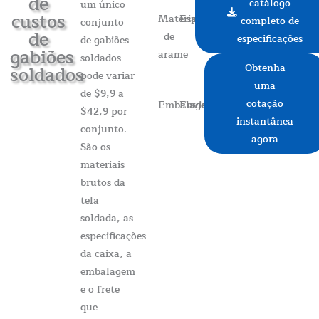
de
catálogo
um único
custos
Materiais
Especificações
completo de
conjunto
de
de
especificações
de gabiões
gabiões
arame
soldados
Obtenha
soldados
pode variar
uma
de $9,9 a
cotação
Embalagem
Envio
$42,9 por
instantânea
conjunto.
agora
São os
materiais
brutos da
tela
soldada, as
especificações
da caixa, a
embalagem
e o frete
que