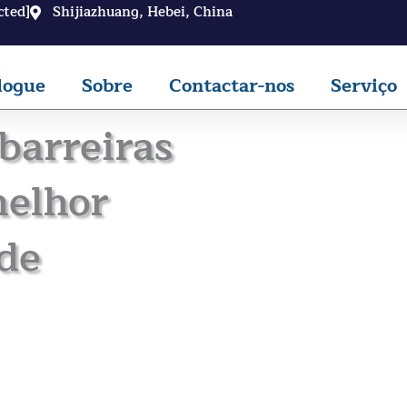
cted]
Shijiazhuang, Hebei, China
logue
Sobre
Contactar-nos
Serviço
barreiras
melhor
de