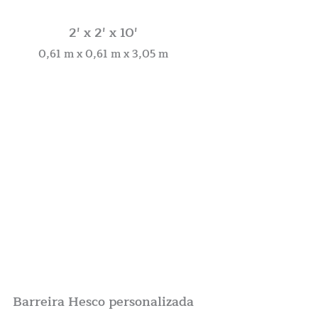
2′ x 2′ x 10′
0,61 m x 0,61 m x 3,05 m
Barreira Hesco personalizada