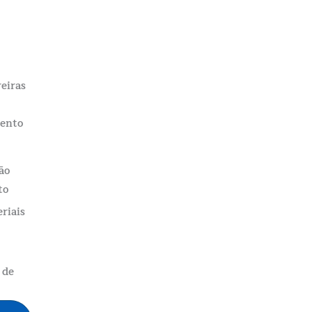
reiras
mento
ão
to
eriais
 de