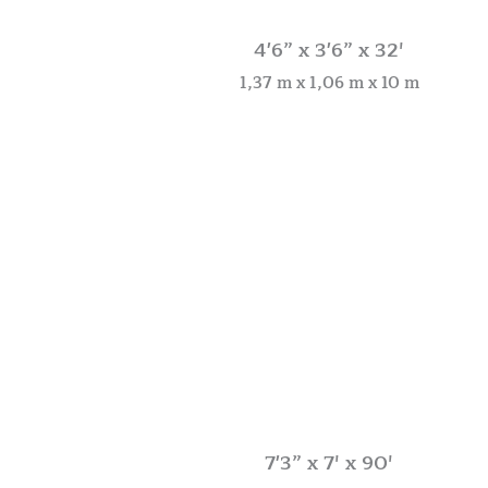
4'6” x 3'6” x 32′
1,37 m x 1,06 m x 10 m
7'3” x 7′ x 90′