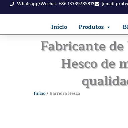
Saltar
Whatsapp/Wechat: +86 13739785813
[email prote
para
o
Início
Produtos
B
conteúdo
Fabricante de 
Hesco de 
qualida
Início
/ Barreira Hesco