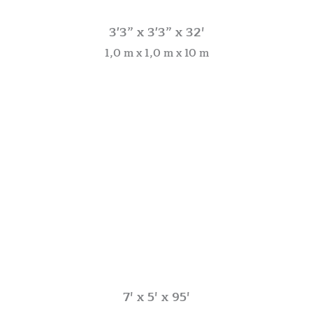
3'3” x 3'3” x 32′
1,0 m x 1,0 m x 10 m
7′ x 5′ x 95′