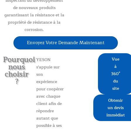
inspection du développement
de nouveaux produits
garantissant la résistance et la
propriété de résistance à la
corrosion.
Envoyez Votre Demande Maintenant
Pourquoi
Vue
YESON
nous
à
s'appuie sur
choisir
360°
son
?
du
expérience
site
pour coopérer
avec chaque
Obtenir
client afin de
un devis
répondre
immédiat
autant que
possible à ses