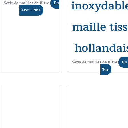
inoxydabl
Série de mailles de filtre
En
Savoir Plus
maille tis
hollandai
Série de mailles de filtre
En 
Plus