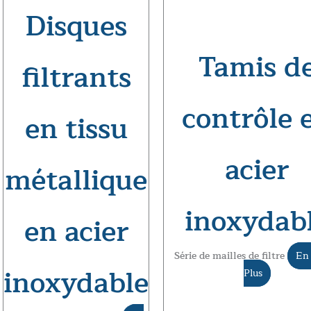
Disques
Tamis d
filtrants
contrôle 
en tissu
acier
métallique
inoxydab
en acier
Série de mailles de filtre
En 
inoxydable
Plus