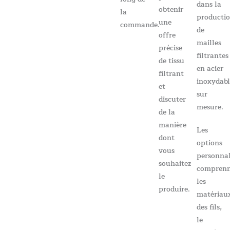
dans la
obtenir
la
producti
une
commande.
de
offre
mailles
précise
filtrantes
de tissu
en acier
filtrant
inoxydab
et
sur
discuter
mesure.
de la
manière
Les
dont
options
vous
personnal
souhaitez
compren
le
les
produire.
matériau
des fils,
le