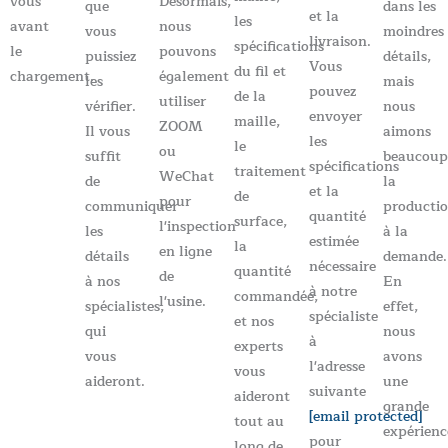
vous
Désormais,
que
dans les
et la
les
avant
nous
vous
moindres
livraison.
spécifications
le
pouvons
puissiez
détails,
Vous
du fil et
chargement.
également
les
mais
pouvez
de la
utiliser
vérifier.
nous
envoyer
maille,
ZOOM
Il vous
aimons
les
le
ou
suffit
beaucou
spécifications
traitement
WeChat
de
la
et la
de
pour
communiquer
producti
quantité
surface,
l'inspection
les
à la
estimée
la
en ligne
détails
demande.
nécessaire
quantité
de
à nos
En
à notre
commandée,
l'usine.
spécialistes,
effet,
spécialiste
et nos
qui
nous
à
experts
vous
avons
l'adresse
vous
aideront.
une
suivante
aideront
grande
[email protected]
tout au
expérienc
pour
long de