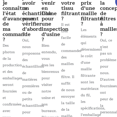
je
avoir
venir
votre
prix
la
connaître
un
en
tissu
d'une
conce
l'état
échantillon
Chine
filtrant
maille
de
d'avancement
pour
pour
?
filtrante
filtres
de
vérifier
une
?
à
Il est
ma
d'abord
inspection
maille
Les
très
commande
?
d'usine
?
éléments
facile
?
?
Oui,
Oui, ce
qui
de
Des
Bien
nous
n'est
déterminent
commander
photos
entendu,
proposons
pas un
le coût
des
de la
vous
des
problème
d'une
mailles
production
êtes les
échantillons
pour
maille
de
et des
bienvenus
de
nous.
filtrante
filtre. Il
emballages
pour
matières
D'autres
sont les
suffit
seront
visiter
premières
fournisse
matériaux
de nous
fournies
notre
ou de
ont
du fil,
envoyer
et
usine et
petits
peur de
les
la taille
confirmées
nos
échantillons
la
spécifications,
de la
avec
bureaux.
pour
personnal
l'emballage
maille,