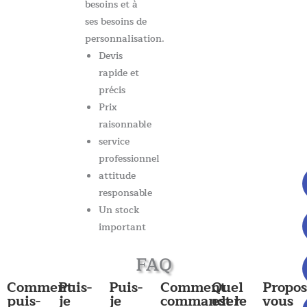
besoins et à
ses besoins de
personnalisation.
Devis
rapide et
précis
Prix
raisonnable
service
professionnel
attitude
responsable
Un stock
important
FAQ
Comment
Puis-
Puis-
Comment
Quel
Propos
puis-
je
je
commander
est le
vous