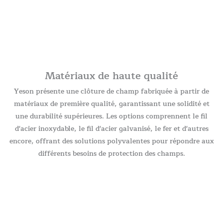
Matériaux de haute qualité
Yeson présente une clôture de champ fabriquée à partir de
matériaux de première qualité, garantissant une solidité et
une durabilité supérieures. Les options comprennent le fil
d'acier inoxydable, le fil d'acier galvanisé, le fer et d'autres
encore, offrant des solutions polyvalentes pour répondre aux
différents besoins de protection des champs.
Fabricant de clôtures
de terrain en Chine
Plus de 30 ans d'activité. Certification ISO. Clôture en