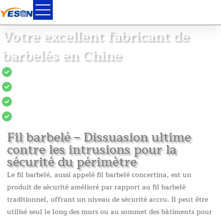
Skip
to
content
Votre excellent fabricant de
barbelés en Chine
Personnalisation disponible.
Conforme à la norme internationale
Facile à installer et à utiliser.
Résistance à la corrosion et aux intempéries
Fil barbelé – Dissuasion ultime
contre les intrusions pour la
sécurité du périmètre
Le fil barbelé, aussi appelé fil barbelé concertina, est un
produit de sécurité amélioré par rapport au fil barbelé
traditionnel, offrant un niveau de sécurité accru. Il peut être
utilisé seul le long des murs ou au sommet des bâtiments pour