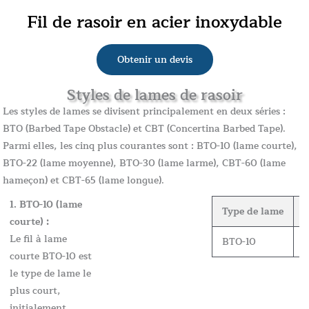
Fil de rasoir en acier inoxydable
Obtenir un devis
Styles de lames de rasoir
Les styles de lames se divisent principalement en deux séries :
BTO (Barbed Tape Obstacle) et CBT (Concertina Barbed Tape).
Parmi elles, les cinq plus courantes sont : BTO-10 (lame courte),
BTO-22 (lame moyenne), BTO-30 (lame larme), CBT-60 (lame
hameçon) et CBT-65 (lame longue).
1. BTO-10 (lame
Type de lame
É
courte) :
Le fil à lame
BTO-10
0
courte BTO-10 est
le type de lame le
plus court,
initialement