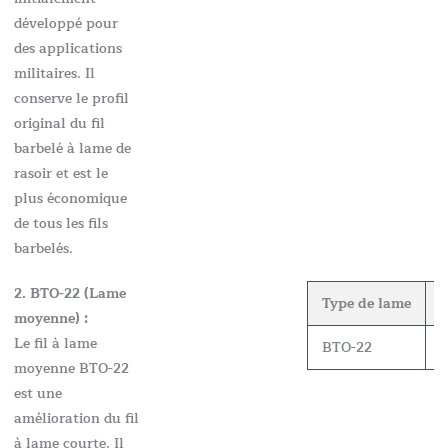
développé pour
des applications
militaires. Il
conserve le profil
original du fil
barbelé à lame de
rasoir et est le
plus économique
de tous les fils
barbelés.
2. BTO-22 (Lame
Type de lame
É
moyenne) :
Le fil à lame
BTO-22
0
moyenne BTO-22
est une
amélioration du fil
à lame courte. Il