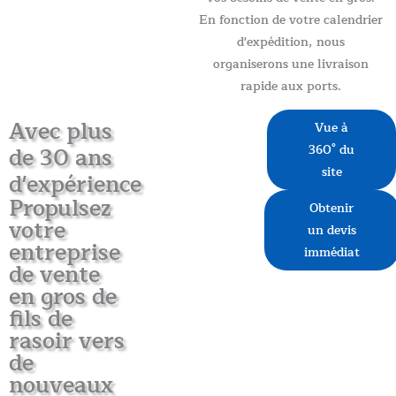
En fonction de votre calendrier
d'expédition, nous
organiserons une livraison
rapide aux ports.
Avec plus
Vue à
de 30 ans
360° du
site
d'expérience
Propulsez
Obtenir
votre
un devis
entreprise
immédiat
de vente
en gros de
fils de
rasoir vers
de
nouveaux