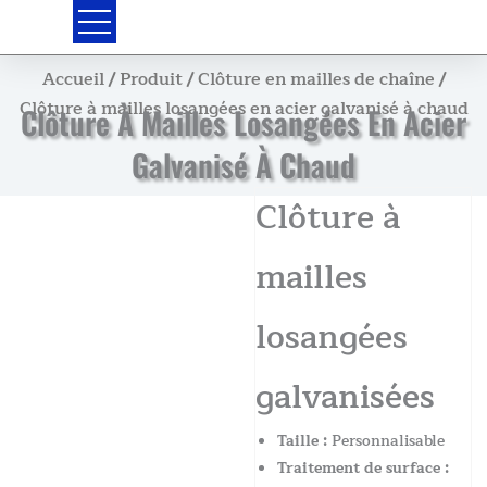
Skip
to
content
Accueil
/
Produit
/
Clôture en mailles de chaîne
/
Clôture à mailles losangées en acier galvanisé à chaud
Clôture À Mailles Losangées En Acier
Galvanisé À Chaud
Clôture à
mailles
losangées
galvanisées
Taille :
Personnalisable
Traitement de surface :