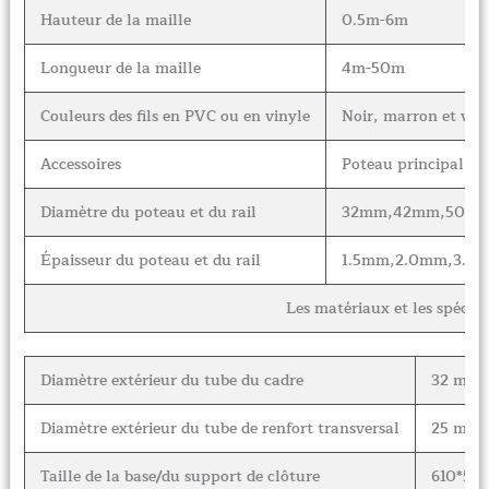
Hauteur de la maille
0.5m-6m
Longueur de la maille
4m-50m
Couleurs des fils en PVC ou en vinyle
Noir, marron et vert
Accessoires
Poteau principal, po
Diamètre du poteau et du rail
32mm,42mm,50mm
Épaisseur du poteau et du rail
1.5mm,2.0mm,3.0
Les matériaux et les spécifi
Diamètre extérieur du tube du cadre
32 mm,
Diamètre extérieur du tube de renfort transversal
25 mm, 
Taille de la base/du support de clôture
610*59