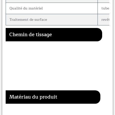
Qualité du matériel
tube gal
Traitement de surface
revêtem
Chemin de tissage
Matériau du produit