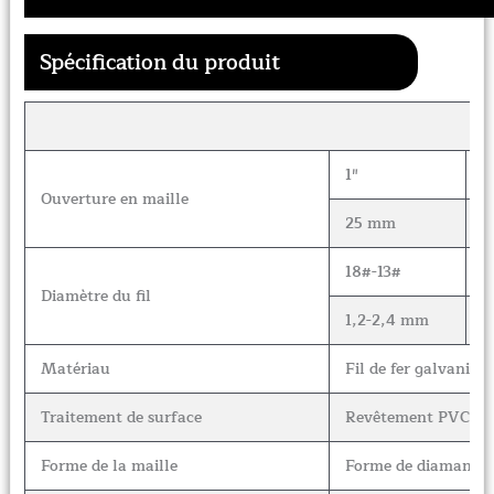
Spécification du produit
1″
1
Ouverture en maille
25 mm
4
18#-13#
1
Diamètre du fil
1,2-2,4 mm
1
Matériau
Fil de fer galvanisé,
Traitement de surface
Revêtement PVC, Ga
Forme de la maille
Forme de diamant, 