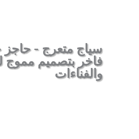
سياج متعرج - حاجز 
فاخر بتصميم مموج ل
والفناءات