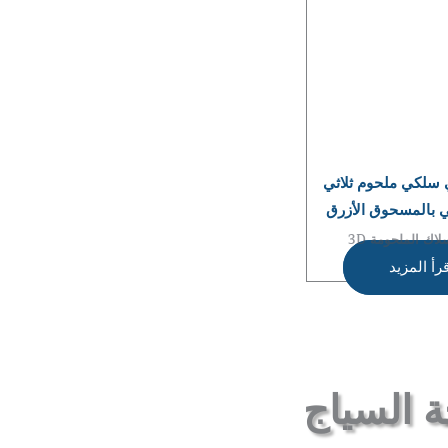
سلكي ملحوم ثلاثي
ي بالمسحوق الأزرق
لاك الملحومة 3D
رأ المزيد
 السياج