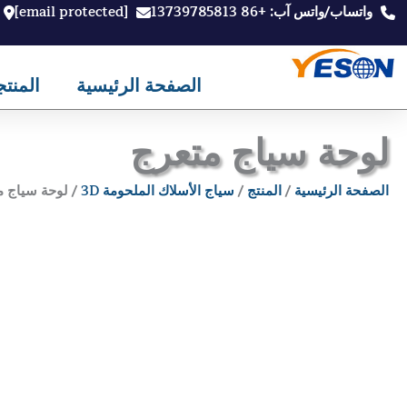
خطي
واتساب/واتس آب: +86 13739785813
[email protected]
لى
لمحتوى
الصفحة الرئيسية
المنت
لوحة سياج متعرج
الصفحة الرئيسية
/
المنتج
/
سياج الأسلاك الملحومة 3D
/ لوحة سياج م