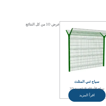
عرض ⁦10⁩ من كل النتائج
سياج ثني المثلث
سياج الأسلاك الملحومة 3D
اقرأ المزيد