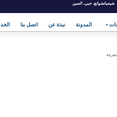
شيجياتشوانغ، خبي، الصين
جات
المدونة
نبذة عن
اتصل بنا
الخد
تعرجة