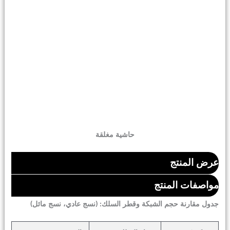
حاشية مغلقة
عرض المنتج
مواصفات المنتج
جدول مقارنة حجم الشبكة وقطر السلك: (نسج عادي، نسج مائل)