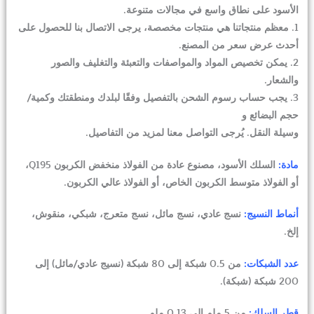
الأسود على نطاق واسع في مجالات متنوعة.
1. معظم منتجاتنا هي منتجات مخصصة، يرجى الاتصال بنا للحصول على
أحدث عرض سعر من المصنع.
2. يمكن تخصيص المواد والمواصفات والتعبئة والتغليف والصور
والشعار.
3. يجب حساب رسوم الشحن بالتفصيل وفقًا لبلدك ومنطقتك وكمية/
حجم البضائع و
وسيلة النقل. يُرجى التواصل معنا لمزيد من التفاصيل.
مادة:
السلك الأسود، مصنوع عادة من الفولاذ منخفض الكربون Q195،
أو الفولاذ متوسط الكربون الخاص، أو الفولاذ عالي الكربون.
أنماط النسيج:
نسج عادي، نسج مائل، نسج متعرج، شبكي، منقوش،
إلخ.
عدد الشبكات:
من 0.5 شبكة إلى 80 شبكة (نسيج عادي/مائل) إلى
200 شبكة (شبكة).
قطر السلك:
من 5 ملم إلى 0.13 ملم.