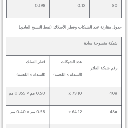
0.198
0.12
80
جدول مقارنة عدد الشبكات وقطر الأسلاك: (نمط النسيج العادي)
شبكة منسوجة سادة
عدد الشبكات
قطر السلك
ح
رقم شبكة الفلتر
(
(السداة × اللحمة)
(السداة × اللحمة)
40#
10 x 79
0.50 مم × 0.355 مم
0
48#
12 x 64
0.58 مم × 0.40 مم
0