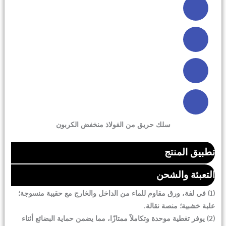
سلك حريق من الفولاذ منخفض الكربون
تطبيق المنتج
التعبئة والشحن
صناعة الأدوية
صناعة الأغذية
الصناعة الكيميائية
الصناعة الميكانيكية
(1) في لفة، ورق مقاوم للماء من الداخل والخارج مع حقيبة منسوجة؛
علبة خشبية؛ منصة نقالة.
(2) يوفر تغطية موحدة وتكاملاً ممتازًا، مما يضمن حماية البضائع أثناء