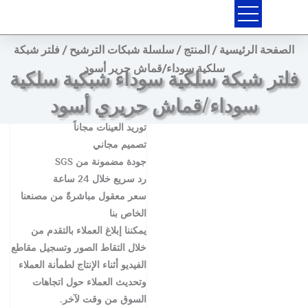
خطي
لى
لمحتوى
الصفحة الرئيسية
/
المنتج
/
سلسلة شبكات الترشيح
/ فلتر شبكة
سلكية سوداء/قماش حرير أسود
فلتر شبكة سلكية سوداء شبكية سلكية
سوداء/قماش حريري أسود
توريد العينات مجاناً
تصميم مجاني
جودة مضمونة من SGS
رد سريع خلال 24 ساعة
سعر معقول مباشرةً من مصنعنا
الخاص بنا
يمكننا إبلاغ العملاء بالتقدم من
خلال التقاط الصور وتسجيل مقاطع
الفيديو أثناء الإنتاج لطمأنة العملاء
وتحديث العملاء حول اتجاهات
السوق من وقت لآخر.